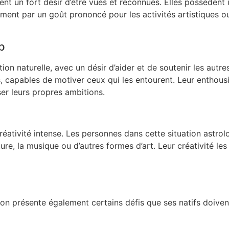
nt un fort désir d’être vues et reconnues. Elles possèdent 
mment par un goût prononcé pour les activités artistiques ou
p
on naturelle, avec un désir d’aider et de soutenir les autre
 capables de motiver ceux qui les entourent. Leur enthous
ser leurs propres ambitions.
éativité intense. Les personnes dans cette situation astrol
iture, la musique ou d’autres formes d’art. Leur créativité l
ion présente également certains défis que ses natifs doiven