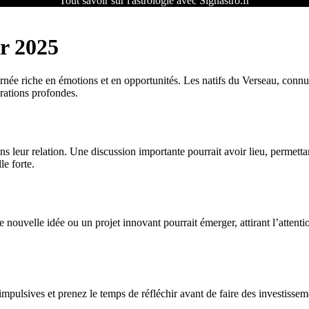
Tout savoir sur l'astrologie avec Signastro.fr
r 2025
e riche en émotions et en opportunités. Les natifs du Verseau, connus p
irations profondes.
 leur relation. Une discussion importante pourrait avoir lieu, permettan
le forte.
e nouvelle idée ou un projet innovant pourrait émerger, attirant l’attenti
mpulsives et prenez le temps de réfléchir avant de faire des investisseme