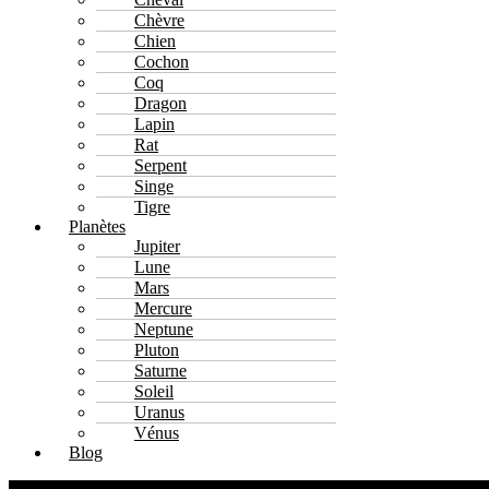
Chèvre
Chien
Cochon
Coq
Dragon
Lapin
Rat
Serpent
Singe
Tigre
Planètes
Jupiter
Lune
Mars
Mercure
Neptune
Pluton
Saturne
Soleil
Uranus
Vénus
Blog