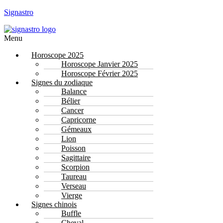
Signastro
Menu
Horoscope 2025
Horoscope Janvier 2025
Horoscope Février 2025
Signes du zodiaque
Balance
Bélier
Cancer
Capricorne
Gémeaux
Lion
Poisson
Sagittaire
Scorpion
Taureau
Verseau
Vierge
Signes chinois
Buffle
Cheval