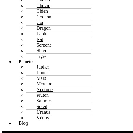
Chèvre
Chien
Cochon
Coq
Dragon
Lapin
Rat
Serpent
Singe
Tigre
Planètes
Jupiter
Lune
Mars
Mercure
Neptune
Pluton
Saturne
Soleil
Uranus
Vénus
Blog